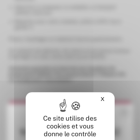
Apprenez à composer et emballer un bouquet
comme un(e) pro
Repartez avec votre création, prête à offrir (ou à
garder !)
Fleurs, feuillages et matériel fournis gratuitement.
Un moment de détente, de nature et de bonne humeur
à partager en solo, entre amis ou en famille.
Animation gratuite et réservée aux membres du
programme fidélité ! Pas encore inscrit ? Cliquez vite
sur
ce lien
pour vous inscire !
X
Masquer le ba
Partager ou ajouter au calendrier
Ce site utilise des
cookies et vous
✨ NOUVELLE BOUTIQUE CHEZ
donne le contrôle