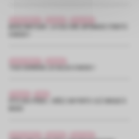
ÇA S'EST PASSÉ ICI
Evénement
Vie du centre
MODO MATSURI : LA CULTURE JAPONAISE S’INVITE
À MODO !
ÇA S'EST PASSÉ ICI
Evénement
TOUS DERRIÈRE LES BLEUS À MODO !
Evénement
Famille
FÊTE DES PÈRES : CRÉEZ UN PORTE-CLÉ UNIQUE À
MODO
ÇA S'EST PASSÉ ICI
Evénement
Vie du centre