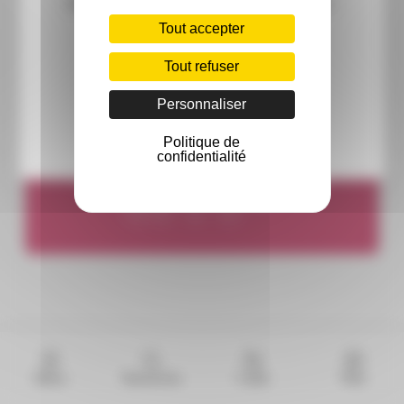
Découvrez un nouveau lieu dédié au bien-
À vos pronostics !
être et aux rituels de beauté.
Tout accepter
JE PARTICIPE
Tout refuser
Personnaliser
Politique de
confidentialité
Partager ou ajouter au calendrier
Menu
Recherche
Y aller
Plan