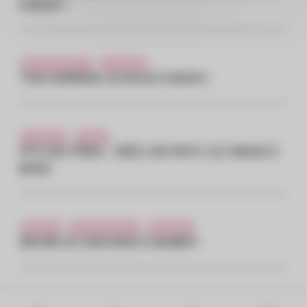
À MODO !
ÇA S'EST PASSÉ ICI
Evénement
TOUS DERRIÈRE LES BLEUS À MODO !
Evénement
Famille
FÊTE DES PÈRES : CRÉEZ UN PORTE-CLÉ UNIQUE À
MODO
Bon plan
ÇA S'EST PASSÉ ICI
CashBack
ENCORE DU CASH BACK À GAGNER !