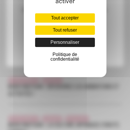
activer
ÇA S'EST PASSÉ ICI
Famille
Vie du centre
Découvrez un nouveau lieu dédié au bien-
KERMESSE D’ÉTÉ À MODO : DEUX JOURNÉES
être et aux rituels de beauté.
D’ANIMATIONS
Tout accepter
Tout refuser
Personnaliser
ÇA S'EST PASSÉ ICI
Evénement
Vie du centre
DÉCOUVREZ LE VILLAGE DES EXPOSANTS DE MODO
Politique de
MATSURI
confidentialité
ÇA S'EST PASSÉ ICI
Evénement
MODO MATSURI : DÉCOUVREZ LES ANIMATIONS ET
ACTIVITÉS !
ÇA S'EST PASSÉ ICI
Evénement
Vie du centre
MODO MATSURI : LA CULTURE JAPONAISE S’INVITE