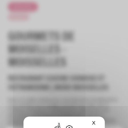
Restauration
Restaurant
GOURMETS DE
MOISELLES -
MOISSELLES
RESTAURANT CUISINE CHINOISE ET
VIETNAMIENNE | MODO MOISSELLES
Dans un cadre chaleureux, les Gourmets de Moiselles
vous invitent à un voyage culinaire au coeur de la
tradition chinoise et vietnamienne. Découvrez nos
spécialités asiatiques et profitez d’un service à
emporter rapide et d’un traiteur de qualité au Centre
X
Masquer le ba
Commercial Modo Moisselles.