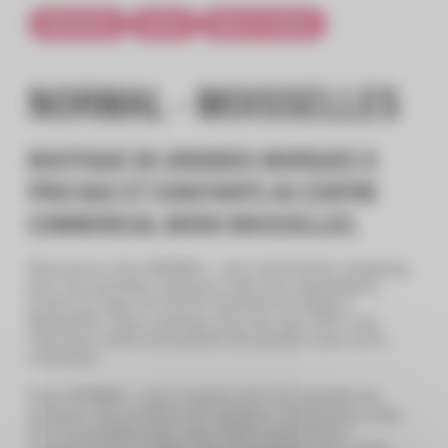
Alimentation
Beauté
Bijoux & Cadeaux
NORMAL - MOISSELLES
BOUTIQUE DE GRANDES MARQUES À
PRIX BAS ET CONSTANTS AU CENTRE
COMMERCIAL MODO MOISSELLES.
Bienvenue chez NORMAL, votre destination shopping
pour des grandes marques à des prix imbattables,
située au cœur du Centre Commercial Modo à
Moisselles. Nous sommes fiers de vous offrir une
sélection variée de produits de qualité à des tarifs
constants.
Chez NORMAL, nous croyons qu’il est possible de
proposer des produits de marques renommées à des
prix accessibles pour tous. Notre assortiment